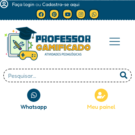
Faça login
ou
Cadastra-se aqui
Minha conta
Whatsapp
Meu painel