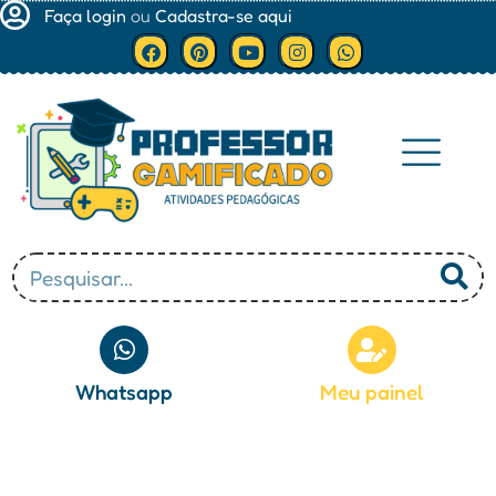
Faça login
ou
Cadastra-se aqui
Minha conta
Whatsapp
Meu painel