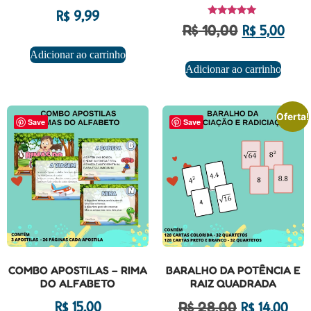
R$
9,99
Avaliação
R$
10,00
R$
5,00
5.00
de 5
Adicionar ao carrinho
Adicionar ao carrinho
Oferta!
Save
Save
COMBO APOSTILAS – RIMA
BARALHO DA POTÊNCIA E
DO ALFABETO
RAIZ QUADRADA
R$
28,00
R$
15,00
R$
14,00