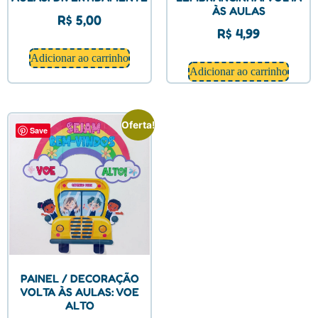
ÀS AULAS
R$
5,00
R$
4,99
Adicionar ao carrinho
Adicionar ao carrinho
Oferta!
Save
PAINEL / DECORAÇÃO
VOLTA ÀS AULAS: VOE
ALTO