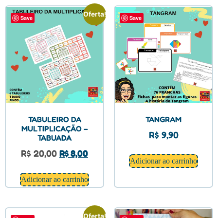
Oferta!
Save
Save
TABULEIRO DA
TANGRAM
MULTIPLICAÇÃO –
R$
9,90
TABUADA
R$
20,00
R$
8,00
Adicionar ao carrinho
Adicionar ao carrinho
Oferta!