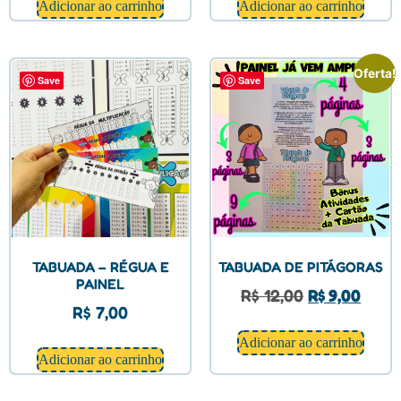
Adicionar ao carrinho
Adicionar ao carrinho
Oferta!
Save
Save
TABUADA – RÉGUA E
TABUADA DE PITÁGORAS
PAINEL
R$
12,00
R$
9,00
R$
7,00
Adicionar ao carrinho
Adicionar ao carrinho