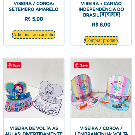
VISEIRA / COROA:
VISEIRA + CARTÃO
SETEMBRO AMARELO
INDEPENDÊNCIA DO
BRASIL 🇧🇷🇧🇷
R$
5,00
R$
8,00
Adicionar ao carrinho
Comprar produto
Save
Save
VISEIRA DE VOLTA ÀS
VISEIRA / COROA /
AULAS: DIVERTIDAMENTE
LEMBRANCINHA: VOLTA