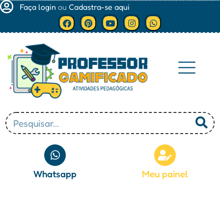
Faça login
ou
Cadastra-se aqui
Minha conta
Whatsapp
Meu painel