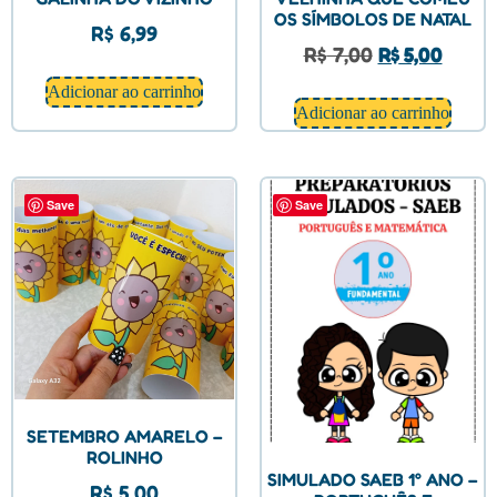
OS SÍMBOLOS DE NATAL
R$
6,99
R$
7,00
R$
5,00
Adicionar ao carrinho
Adicionar ao carrinho
Save
Save
SETEMBRO AMARELO –
ROLINHO
SIMULADO SAEB 1° ANO –
R$
5,00