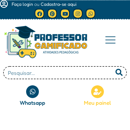
Faça login
ou
Cadastra-se aqui
Minha conta
Whatsapp
Meu painel