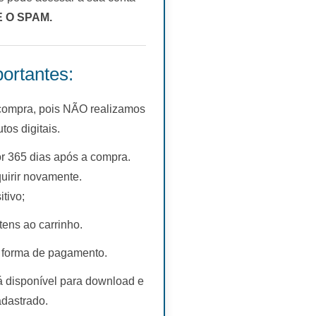
E O SPAM.
ortantes:
 compra, pois NÃO realizamos
s digitais.
r 365 dias após a compra.
uirir novamente.
tivo;
tens ao carrinho.
 forma de pagamento.
rá disponível para download e
adastrado.