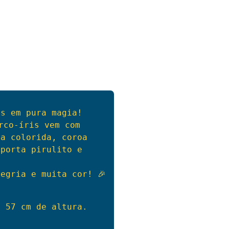
rco-íris vem com 
a colorida, coroa 
porta pirulito e 
legria e muita cor! 
🎉
e 57 cm de altura.