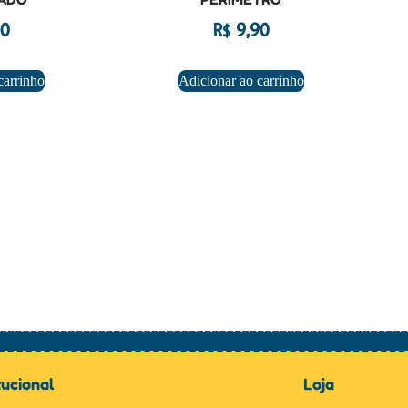
0
R$
9,90
carrinho
Adicionar ao carrinho
tucional
Loja