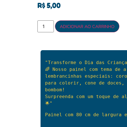
R$
5,00
ADICIONAR AO CARRINHO
🌈
 Nosso painel com tema de a
lembrancinhas especiais: coro
para colorir, cone de doces, 
bombom! 

Surpreenda com um toque de a
🌟
"
Painel com 80 cm de largura 