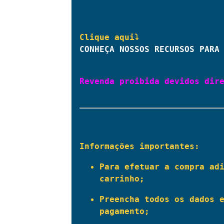
CONHEÇA NOSSOS RECURSOS PARA
Revenda proibida devidos dire
Informações importantes:
Para efetuar a compra adi
carrinho;
Preencha todos os dados e
pagamento;