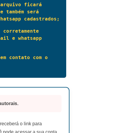
arquivo ficará 
e também será 
whatsapp cadastrados;
 corretamente 
ail e whatsapp 
em contato com o 
autorais.
eceberá o link para
 pode acessar a sua conta