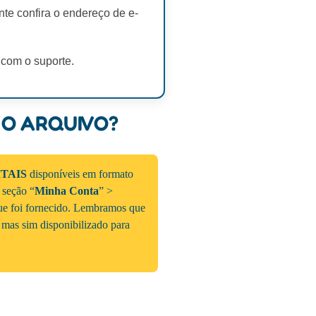
te confira o endereço de e-
 com o suporte.
 O ARQUIVO?
ITAIS
disponíveis em formato
a seção “
Minha Conta
” >
que foi fornecido. Lembramos que
 mas sim disponibilizado para