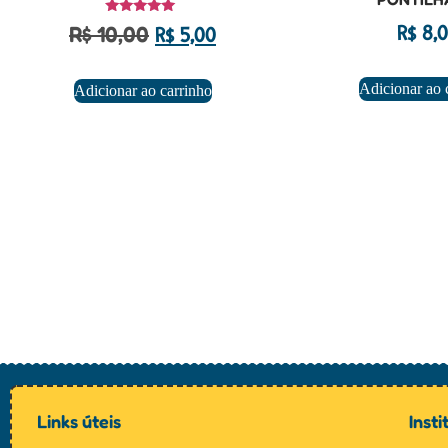
Avaliação
R$
8,0
R$
10,00
R$
5,00
5.00
de 5
Adicionar ao 
Adicionar ao carrinho
Links úteis
Insti