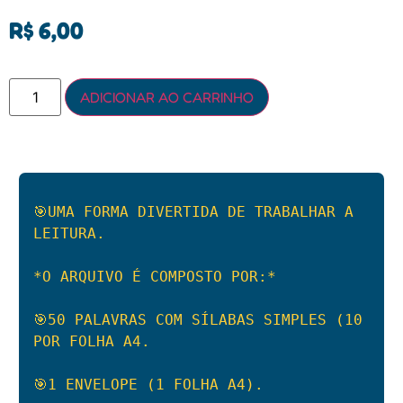
R$
6,00
ADICIONAR AO CARRINHO
🎯UMA FORMA DIVERTIDA DE TRABALHAR A 
LEITURA.

*O ARQUIVO É COMPOSTO POR:*

🎯50 PALAVRAS COM SÍLABAS SIMPLES (10 
POR FOLHA A4.

🎯1 ENVELOPE (1 FOLHA A4).
