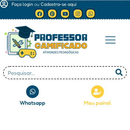
Faça login
ou
Cadastra-se aqui
Minha conta
Whatsapp
Meu painel