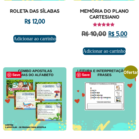
ROLETA DAS SÍLABAS
MEMÓRIA DO PLANO
CARTESIANO
R$
12,00
Avaliação
R$
10,00
R$
5,00
5.00
Adicionar ao carrinho
de 5
Adicionar ao carrinho
Oferta!
Save
Save