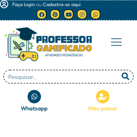
Faça login
ou
Cadastra-se aqui
Minha conta
Whatsapp
Meu painel