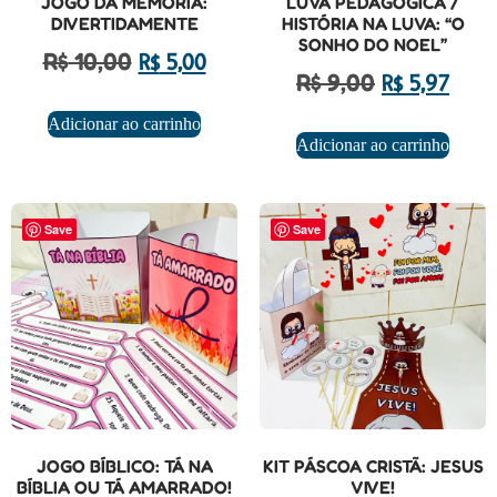
JOGO DA MEMÓRIA:
LUVA PEDAGÓGICA /
DIVERTIDAMENTE
HISTÓRIA NA LUVA: “O
SONHO DO NOEL”
R$
10,00
R$
5,00
R$
9,00
R$
5,97
Adicionar ao carrinho
Adicionar ao carrinho
Save
Save
JOGO BÍBLICO: TÁ NA
KIT PÁSCOA CRISTÃ: JESUS
BÍBLIA OU TÁ AMARRADO!
VIVE!