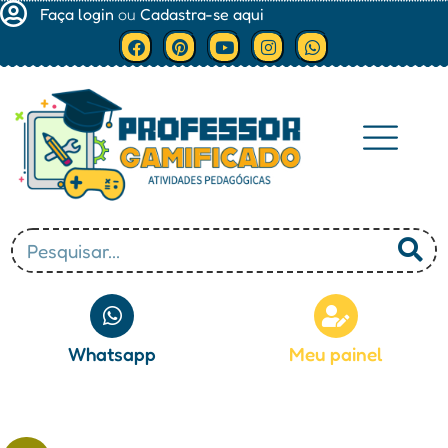
Faça login
ou
Cadastra-se aqui
Minha conta
Whatsapp
Meu painel