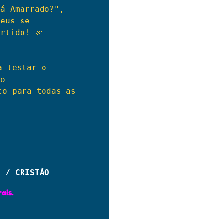
á Amarrado?", 
eus se

rtido! 🎉

 testar o 
o

o para todas as 
S / CRISTÃO
ais.