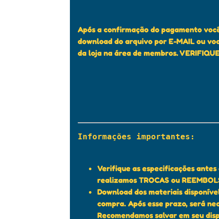
Após a confirmação do pagamento você 
download do arquivo por E-MAIL ou voc
da loja na área de membros. VERIFIQU
Informações importantes:

Verifique as especificações ante
realizamos TROCAS ou REEMBOLSO
Download dos materiais disponível
compra. Após esse prazo, será ne
Recomendamos salvar em seu disp