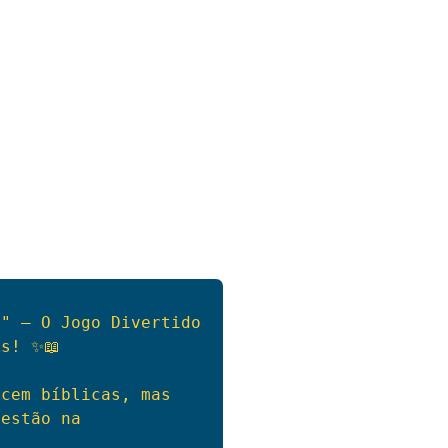
" – O Jogo Divertido 
s! ✨📖

cem bíblicas, mas 
estão na
