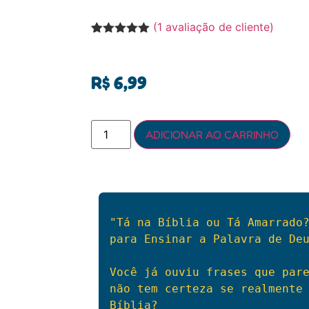
(
1
avaliação de cliente)
Avaliado
1
como
5.00
de 5, com
baseado
R$
6,99
em
avaliação
de cliente
ADICIONAR AO CARRINHO
"Tá na Bíblia ou Tá Amarrado?
para Ensinar a Palavra de Deu
Você já ouviu frases que pare
não tem certeza se realmente 
Bíblia? 
