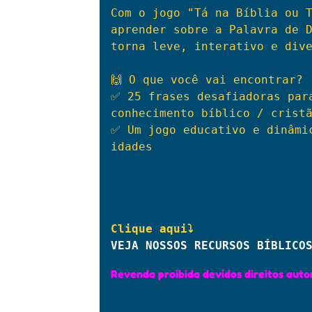
Com o jogo "Tá na Bíblia ou T
aprender sobre a Palavra de D
torna leve, interativo e dive
🙌 O que você vai encontrar?

✅ 25 frases desafiadoras para
conhecimento bíblico / cristã
✅ Um jogo educativo e dinâmic
idades
VEJA NOSSOS RECURSOS BÍBLICO
Revenda proibida devidos direitos autor