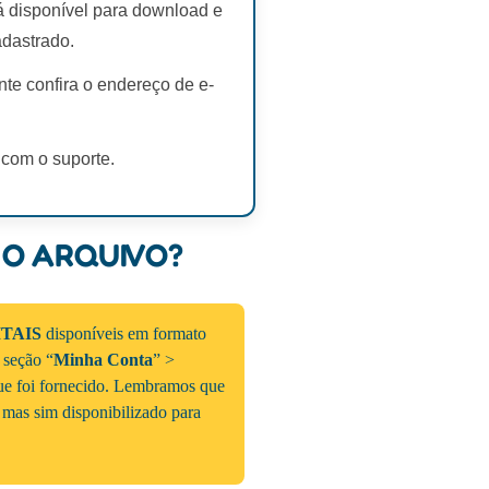
rá disponível para download e
adastrado.
te confira o endereço de e-
 com o suporte.
 O ARQUIVO?
ITAIS
disponíveis em formato
a seção “
Minha Conta
” >
que foi fornecido. Lembramos que
 mas sim disponibilizado para