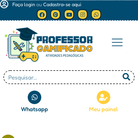
Faça login
ou
Cadastra-se aqui
Minha conta
Whatsapp
Meu painel