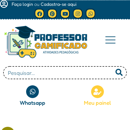
Faça login
ou
Cadastra-se aqui
Minha conta
Whatsapp
Meu painel