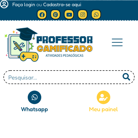
Faça login
ou
Cadastra-se aqui
Minha conta
Whatsapp
Meu painel