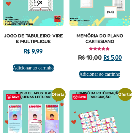
JOGO DE TABULEIRO: VIRE
MEMÓRIA DO PLANO
E MULTIPLIQUE
CARTESIANO
R$
9,99
Avaliação
R$
10,00
R$
5,00
5.00
de 5
Adicionar ao carrinho
Adicionar ao carrinho
Oferta!
Oferta!
Save
Save