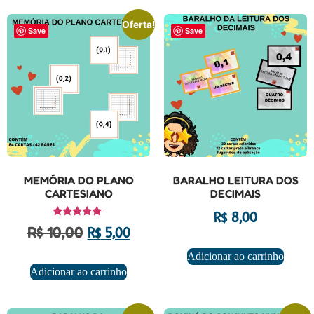
Oferta!
Save
Save
MEMÓRIA DO PLANO
BARALHO LEITURA DOS
CARTESIANO
DECIMAIS
R$
8,00
Avaliação
R$
10,00
R$
5,00
5.00
de 5
Adicionar ao carrinho
Adicionar ao carrinho