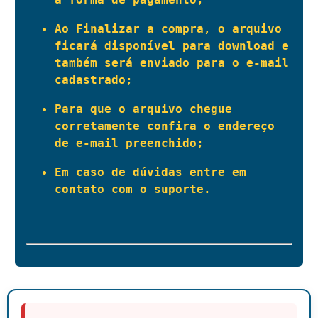
Ao Finalizar a compra, o arquivo 
ficará disponível para download e 
também será enviado para o e-mail 
cadastrado;
Para que o arquivo chegue 
corretamente confira o endereço 
de e-mail preenchido; 
Em caso de dúvidas entre em 
contato com o suporte.
