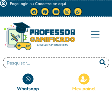
Faça login
ou
Cadastra-se aqui
Minha conta
Whatsapp
Meu painel