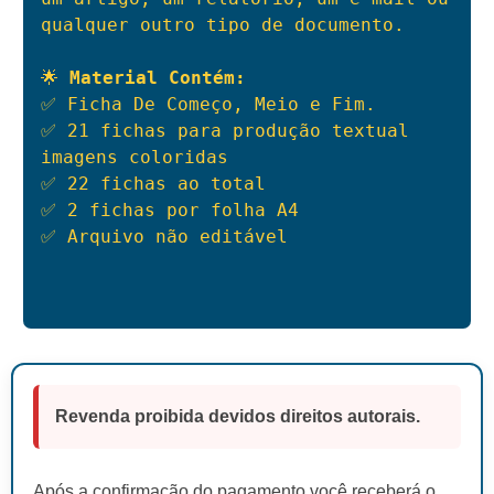
qualquer outro tipo de documento.

🌟 
Material Contém:
✅ Ficha De Começo, Meio e Fim.

✅ 21 fichas para produção textual 
imagens coloridas

✅ 22 fichas ao total

✅ 2 fichas por folha A4

✅ Arquivo não editável
Revenda proibida devidos direitos autorais.
Após a confirmação do pagamento você receberá o