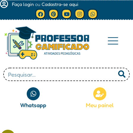
Faça login
ou
Cadastra-se aqui
Minha conta
Whatsapp
Meu painel