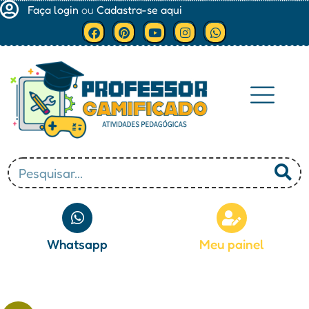
Faça login
ou
Cadastra-se aqui
Minha conta
Whatsapp
Meu painel