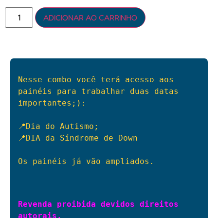
ADICIONAR AO CARRINHO
Nesse combo você terá acesso aos 
painéis para trabalhar duas datas 
importantes;):

📍Dia do Autismo;

📍DIA da Síndrome de Down

Os painéis já vão ampliados.

Revenda proibida devidos direitos 
autorais.
