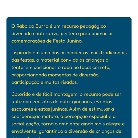
O Rabo do Burro é um recurso pedagógico
divertido e interativo, perfeito para animar as
comemorações de Festa Junina.
Inspirado em uma das brincadeiras mais tradicionais
das festas, o material convida as crianças a
tentarem posicionar o rabo no local correto,
proporcionando momentos de diversão,
participação e muitas risadas.
Colorido e de fácil montagem, o recurso pode ser
utilizado em salas de aula, gincanas, eventos
escolares e estas juninas. Além de estimular a
coordenação motora, a percepção espacial e a
socialização, torna o ambiente ainda mais alegre e
envolvente, garantindo a diversão de crianças de