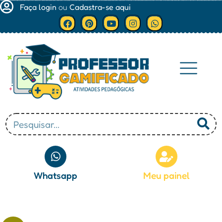
Faça login
ou
Cadastra-se aqui
Minha conta
Whatsapp
Meu painel