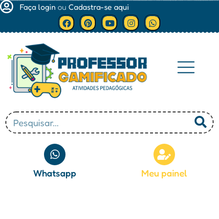
Faça login
ou
Cadastra-se aqui
Minha conta
Whatsapp
Meu painel