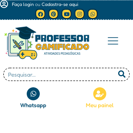
Faça login
ou
Cadastra-se aqui
Minha conta
Whatsapp
Meu painel