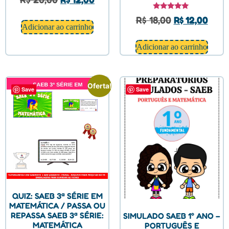
Avaliação
R$
18,00
R$
12,00
5.00
Adicionar ao carrinho
de 5
Adicionar ao carrinho
Oferta!
Save
Save
QUIZ: SAEB 3ª SÉRIE EM
MATEMÁTICA / PASSA OU
REPASSA SAEB 3ª SÉRIE:
SIMULADO SAEB 1° ANO –
MATEMÁTICA
PORTUGUÊS E