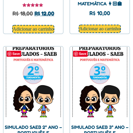
MATEMÁTICA 👩🏻‍🏫
Avaliação
R$
10,00
R$
18,00
R$
12,00
5.00
de 5
Adicionar ao carrinho
Adicionar ao carrinho
Save
Save
SIMULADO SAEB 2° ANO –
SIMULADO SAEB 3° ANO –
PORTUGUÊS E
PORTUGUÊS E