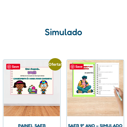
Simulado
Oferta!
Save
Save
PAINEL SAEB
SAEB 9° ANO – SIMULADO