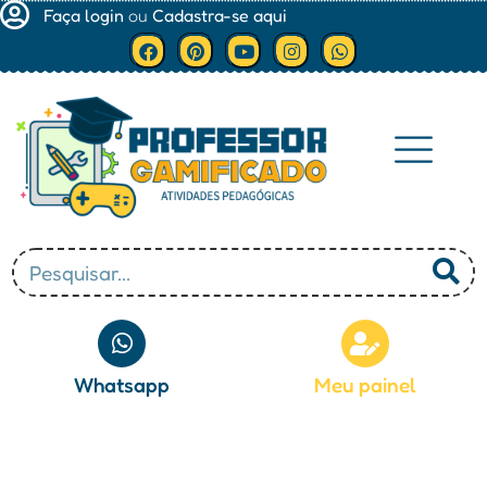
Faça login
ou
Cadastra-se aqui
Minha conta
Whatsapp
Meu painel