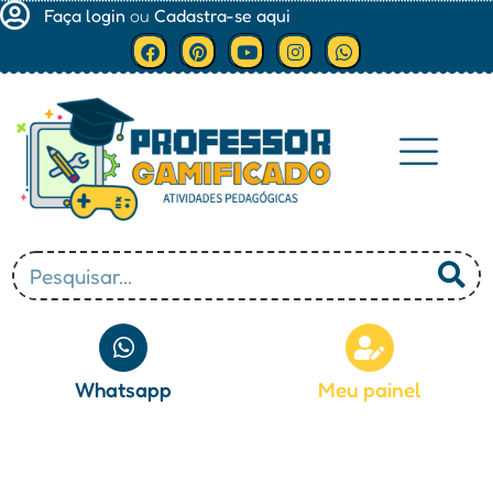
Faça login
ou
Cadastra-se aqui
Minha conta
Whatsapp
Meu painel