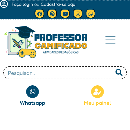
Faça login
ou
Cadastra-se aqui
Minha conta
Whatsapp
Meu painel