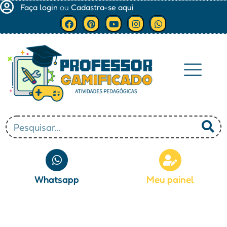
Faça login
ou
Cadastra-se aqui
Minha conta
Whatsapp
Meu painel