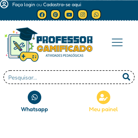
Faça login
ou
Cadastra-se aqui
Minha conta
Whatsapp
Meu painel