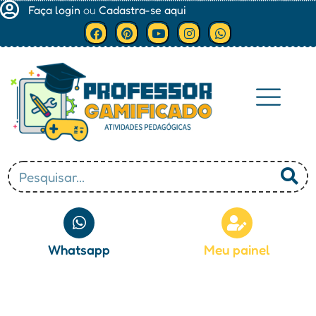
Faça login
ou
Cadastra-se aqui
Minha conta
Whatsapp
Meu painel