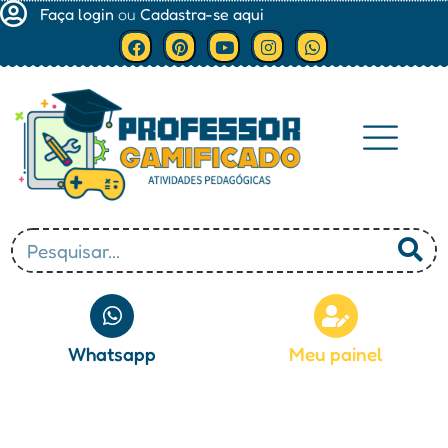
Faça login
ou
Cadastra-se aqui
Minha conta
Whatsapp
Meu painel