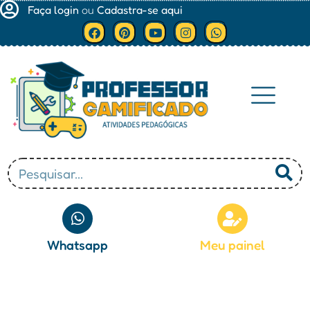
Faça login
ou
Cadastra-se aqui
Minha conta
Whatsapp
Meu painel