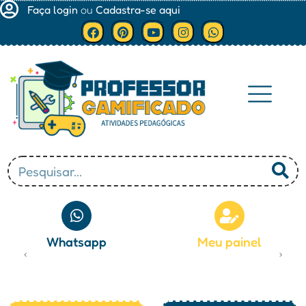
Faça login
ou
Cadastra-se aqui
Minha conta
Whatsapp
Meu painel