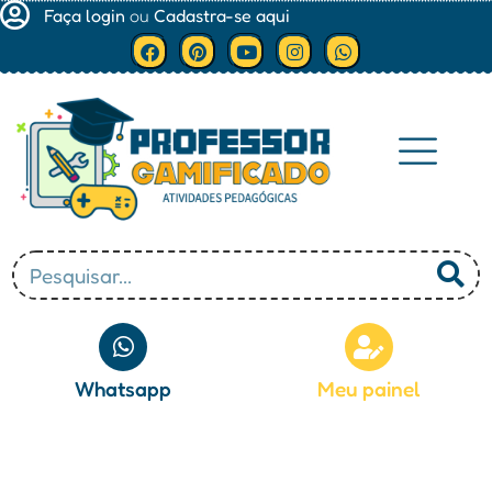
Faça login
ou
Cadastra-se aqui
Minha conta
Whatsapp
Meu painel