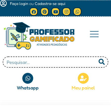
Faça login
ou
Cadastra-se aqui
Minha conta
Whatsapp
Meu painel