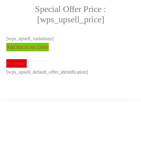
Special Offer Price :
[wps_upsell_price]
[wps_upsell_variations]
Add this to my Order
No thanks
[wps_upsell_default_offer_identification]