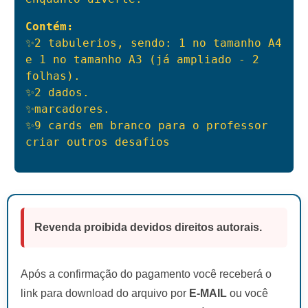
Contém:
✨2 tabulerios, sendo: 1 no tamanho A4 
e 1 no tamanho A3 (já ampliado - 2 
folhas).

✨2 dados.

✨marcadores.

✨9 cards em branco para o professor 
criar outros desafios
Revenda proibida devidos direitos autorais.
Após a confirmação do pagamento você receberá o
link para download do arquivo por
E-MAIL
ou você