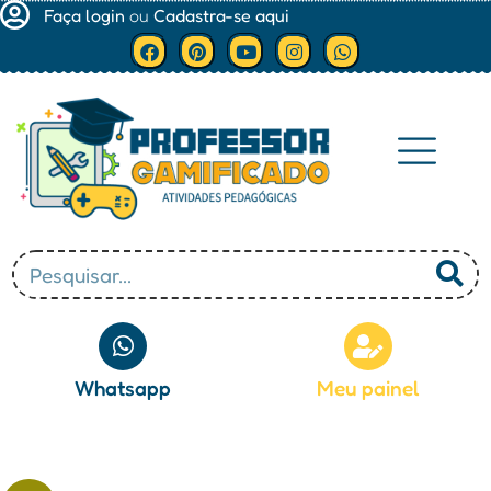
Faça login
ou
Cadastra-se aqui
Minha conta
Whatsapp
Meu painel