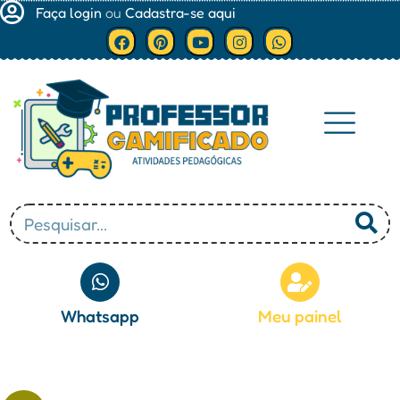
Faça login
ou
Cadastra-se aqui
Minha conta
Whatsapp
Meu painel