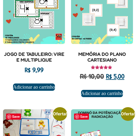
JOGO DE TABULEIRO: VIRE
MEMÓRIA DO PLANO
E MULTIPLIQUE
CARTESIANO
R$
9,99
Avaliação
R$
10,00
R$
5,00
5.00
de 5
Adicionar ao carrinho
Adicionar ao carrinho
Oferta!
Oferta!
Save
Save