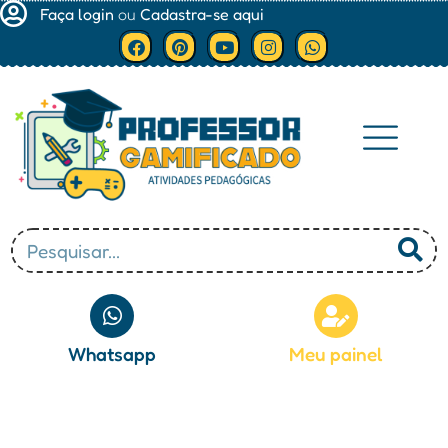
Faça login
ou
Cadastra-se aqui
Minha conta
Whatsapp
Meu painel