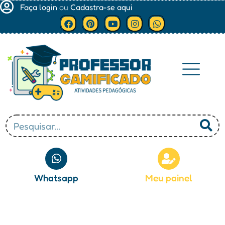
Faça login
ou
Cadastra-se aqui
Minha conta
Whatsapp
Meu painel