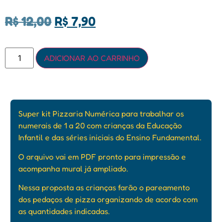
R$
12,00
R$
7,90
ADICIONAR AO CARRINHO
Super kit Pizzaria Numérica para trabalhar os
numerais de 1 a 20 com crianças da Educação
Infantil e das séries iniciais do Ensino Fundamental.
O arquivo vai em PDF pronto para impressão e
acompanha mural já ampliado.
Nessa proposta as crianças farão o pareamento
dos pedaços de pizza organizando de acordo com
as quantidades indicadas.