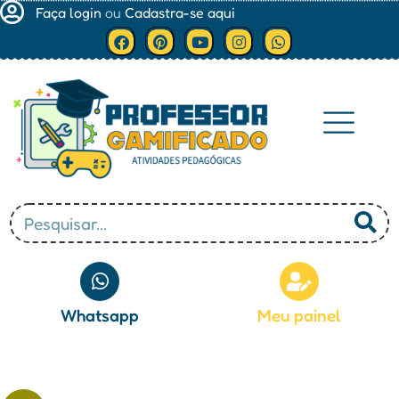
Faça login
ou
Cadastra-se aqui
Minha conta
Whatsapp
Meu painel