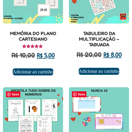
MEMÓRIA DO PLANO
TABULEIRO DA
CARTESIANO
MULTIPLICAÇÃO –
TABUADA
Avaliação
R$
20,00
R$
10,00
R$
8,00
R$
5,00
5.00
de 5
Adicionar ao carrinho
Adicionar ao carrinho
Save
Save