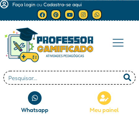
Faça login
ou
Cadastra-se aqui
Minha conta
Whatsapp
Meu painel