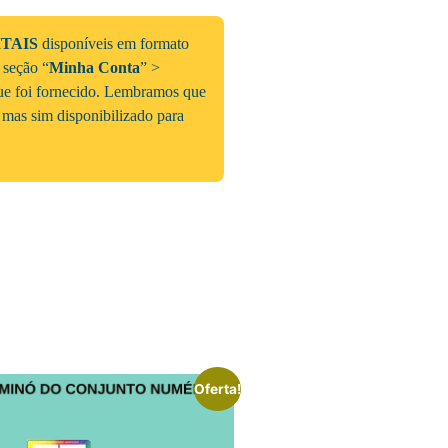
ITAIS
disponíveis em formato
a seção “
Minha Conta
” >
que foi fornecido. Lembramos que
 mas sim disponibilizado para
Oferta!