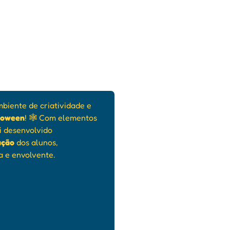
biente de criatividade e
lloween
! 🕸️ Com elementos
oi desenvolvido
ação
dos alunos,
a e envolvente.