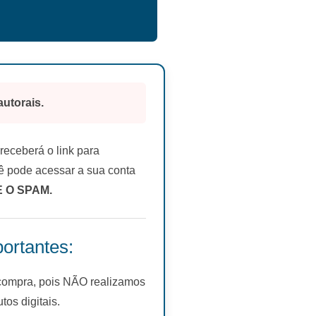
autorais.
eceberá o link para
 pode acessar a sua conta
E O SPAM.
ortantes:
 compra, pois NÃO realizamos
s digitais.