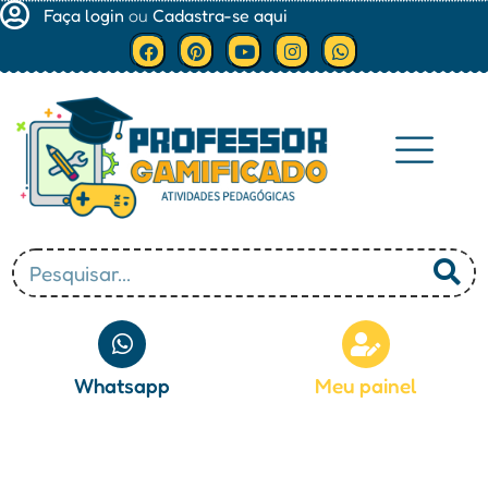
Faça login
ou
Cadastra-se aqui
Minha conta
Whatsapp
Meu painel