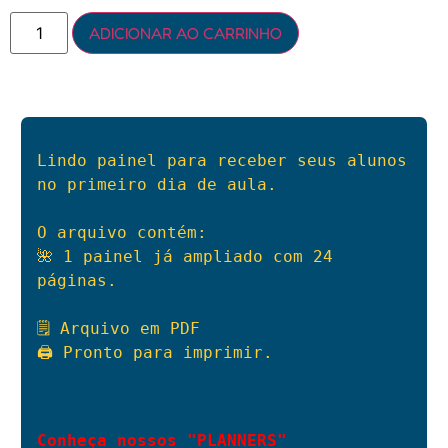
ADICIONAR AO CARRINHO
Lindo painel para receber seus alunos 
no primeiro dia de aula.

O arquivo contém:

🌺 1 painel já ampliado com 24 
páginas.

🗒 Arquivo em PDF

🖨 Pronto para imprimir.

Conheça nossos "PLANNERS"