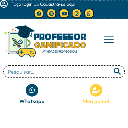
Faça login
ou
Cadastra-se aqui
Minha conta
Whatsapp
Meu painel