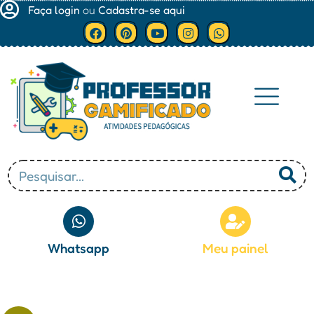
Faça login
ou
Cadastra-se aqui
Minha conta
Whatsapp
Meu painel