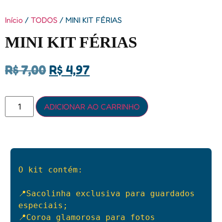
Início
/
TODOS
/ MINI KIT FÉRIAS
MINI KIT FÉRIAS
R$
7,00
R$
4,97
ADICIONAR AO CARRINHO
O kit contém:

📍Sacolinha exclusiva para guardados 
especiais;

📍Coroa glamorosa para fotos 