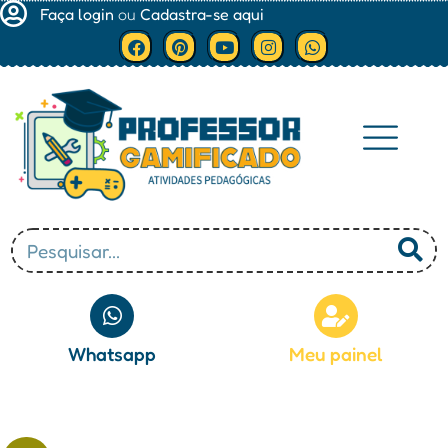
Faça login
ou
Cadastra-se aqui
Minha conta
Whatsapp
Meu painel