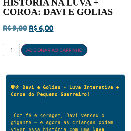
HISTÓRIA NA LUVA +
COROA: DAVI E GOLIAS
R$
9,00
R$
6,00
ADICIONAR AO CARRINHO
🛡️🎯 
Davi e Golias - Luva Interativa + 
Coroa do Pequeno Guerreiro!
 Com fé e coragem, Davi venceu o 
gigante — e agora as crianças podem 
viver essa história com uma 
luva 