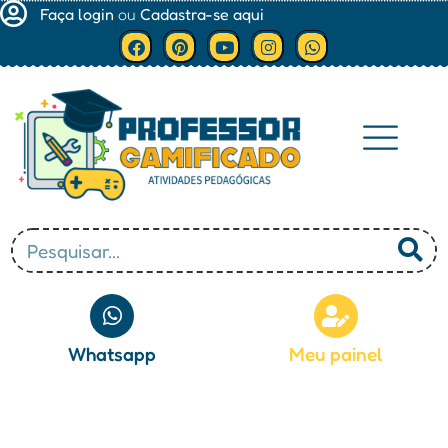
Faça login
ou
Cadastra-se aqui
Minha conta
Whatsapp
Meu painel