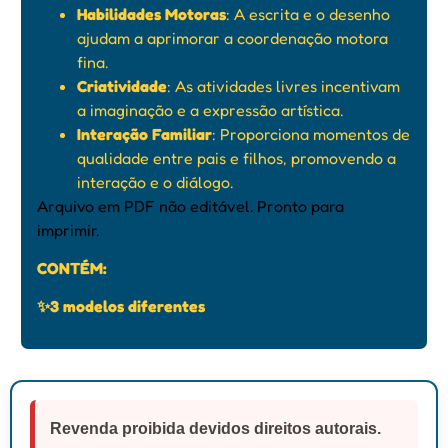
Habilidades Motoras
: A escrita e o desenho
ajudam a aprimorar a coordenação motora
fina.
Criatividade
: As atividades livres incentivam
a imaginação e a expressão artística.
Interação Familiar
: Proporciona momentos de
qualidade entre pais e filhos, promovendo a
interação e o diálogo.
Arquivo em PDF não editável. Pronto para
imprimir.
CONTÉM:
✨3 modelos diferentes
Revenda proibida devidos direitos autorais.