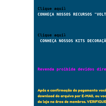
Clique aqui⤵ 
CONHEÇA NOSSOS RECURSOS "VOL
CONHEÇA NOSSOS KITS DECORAÇ
Revenda proibida devidos dire
Após a confirmação do pagamento você 
download do arquivo por E-MAIL ou voc
da loja na área de membros. VERIFIQU