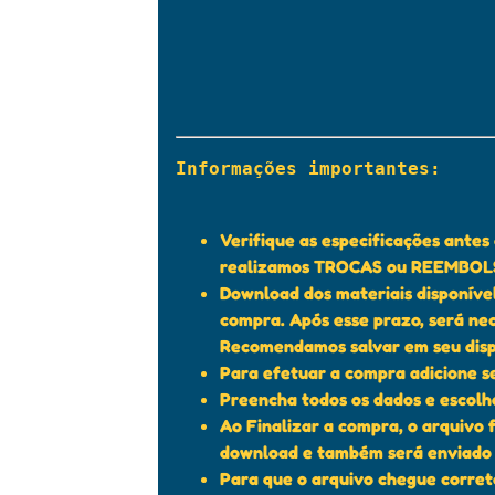
Informações importantes:

Verifique as especificações ante
realizamos TROCAS ou REEMBOLSO
Download dos materiais disponível
compra. Após esse prazo, será ne
Recomendamos salvar em seu disp
Para efetuar a compra adicione se
Preencha todos os dados e escol
Ao Finalizar a compra, o arquivo 
download e também será enviado 
Para que o arquivo chegue corre