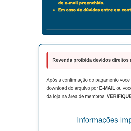
de e-mail preenchido.
Em caso de dúvidas entre em cont
Revenda proibida devidos direitos 
Após a confirmação do pagamento você r
download do arquivo por
E-MAIL
ou você
da loja na área de membros.
VERIFIQU
Informações imp