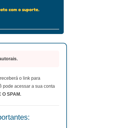
ato com o suporte.
autorais.
eceberá o link para
 pode acessar a sua conta
E O SPAM.
ortantes: