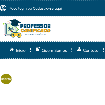
Faça login
ou
Cadastra-se aqui
Início
Quem Somos
Contato
Oferta!