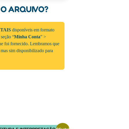
 O ARQUIVO?
ITAIS
disponíveis em formato
a seção “
Minha Conta
” >
que foi fornecido. Lembramos que
 mas sim disponibilizado para