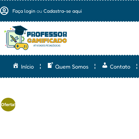
Faça login
ou
Cadastra-se aqui
Início
Quem Somos
Contato
Oferta!