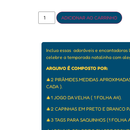
ADICIONAR AO CARRINHO
Inclua essas adoráveis e encantadoras 
celebre a temporada natalinha com aleg
ARQUIVO É COMPOSTO POR:
🎄2 PIRÂMIDES.MEDIDAS APROXIMADAS
CADA ).
🎄1 JOGO DA VELHA ( 1 FOLHA A4).
🎄2 CAPINHAS EM PRETO E BRANCO 
🎄3 TAGS PARA SAQUINHOS (1 FOLHA A