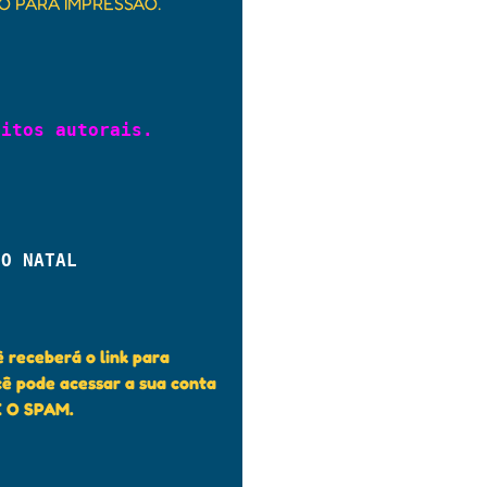
O PARA IMPRESSÃO.
eitos autorais.
 O NATAL
receberá o link para
ê pode acessar a sua conta
E O SPAM.