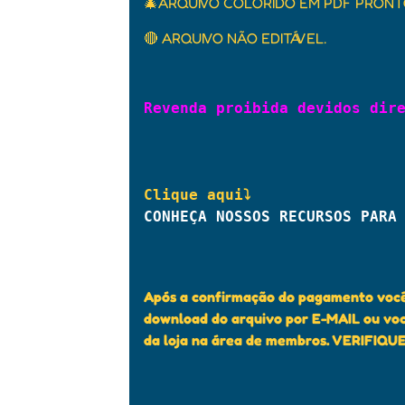
🎄ARQUIVO COLORIDO EM PDF PRONT
🔴 ARQUIVO NÃO EDITÁVEL.
Revenda proibida devidos dir
Clique aqui⤵
CONHEÇA NOSSOS RECURSOS PARA
Após a confirmação do pagamento você 
download do arquivo por E-MAIL ou voc
da loja na área de membros. VERIFIQU