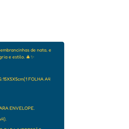
lembrancinhas de nata, e
ria e estilo. 🎄✨
:15X5X5cm(1 FOLHA A4
PARA ENVELOPE.
4).