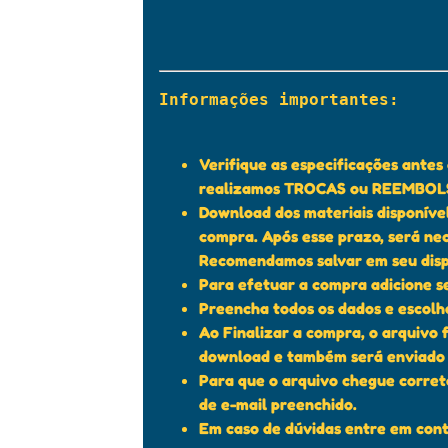
Informações importantes:

Verifique as especificações ante
realizamos TROCAS ou REEMBOLSO
Download dos materiais disponível
compra. Após esse prazo, será ne
Recomendamos salvar em seu disp
Para efetuar a compra adicione se
Preencha todos os dados e escol
Ao Finalizar a compra, o arquivo 
download e também será enviado 
Para que o arquivo chegue corre
de e-mail preenchido.
Em caso de dúvidas entre em cont