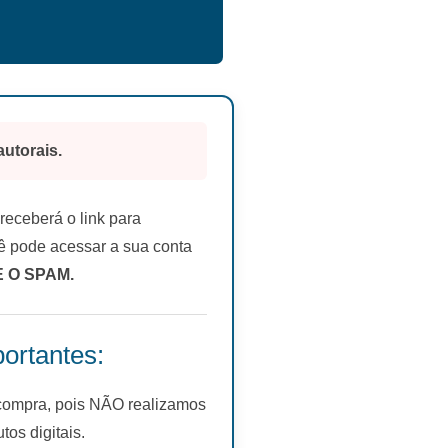
autorais.
eceberá o link para
 pode acessar a sua conta
E O SPAM.
ortantes:
 compra, pois NÃO realizamos
s digitais.