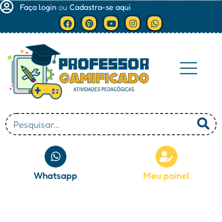
Faça login
ou
Cadastra-se aqui
Minha conta
Whatsapp
Meu painel