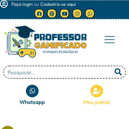
Faça login
ou
Cadastra-se aqui
Minha conta
Whatsapp
Meu painel