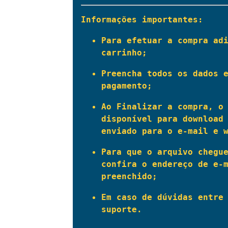
Informações importantes:
Para efetuar a compra adi
carrinho;
Preencha todos os dados e
pagamento;
Ao Finalizar a compra, o 
disponível para download 
enviado para o e-mail e 
Para que o arquivo chegue
confira o endereço de e-m
preenchido;
Em caso de dúvidas entre 
suporte.