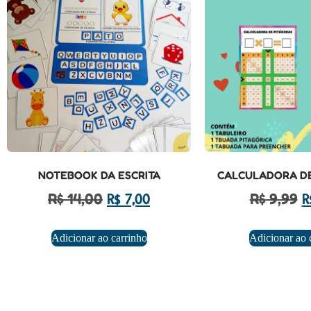
NOTEBOOK DA ESCRITA
CALCULADORA DE
R$
14,00
R$
9,99
R$
7,00
R
Adicionar ao carrinho
Adicionar ao 