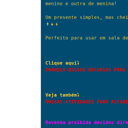
menino e outra de menina!
Um presente simples, mas chei
👨‍👧‍👦
Perfeito para usar em sala de
Clique aqui⤵
CONHEÇA NOSSOS RECURSOS PARA
Veja também⤵
NOSSAS ATIVIDADES PARA ALFAB
Revenda proibida devidos dir