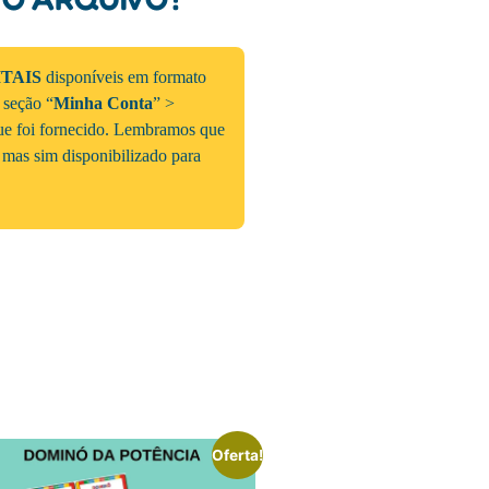
ITAIS
disponíveis em formato
a seção “
Minha Conta
” >
que foi fornecido. Lembramos que
 mas sim disponibilizado para
Oferta!