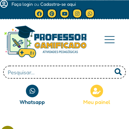
Faça login
ou
Cadastra-se aqui
Minha conta
Whatsapp
Meu painel