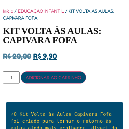
Início
/
EDUCAÇÃO INFANTIL
/ KIT VOLTA ÀS AULAS:
CAPIVARA FOFA
KIT VOLTA ÀS AULAS:
CAPIVARA FOFA
R$
20,00
R$
9,90
ADICIONAR AO CARRINHO
⭐O Kit Volta às Aulas Capivara Fofa 
foi criado para tornar o retorno às 
aulas ainda mais acolhedor, divertido 