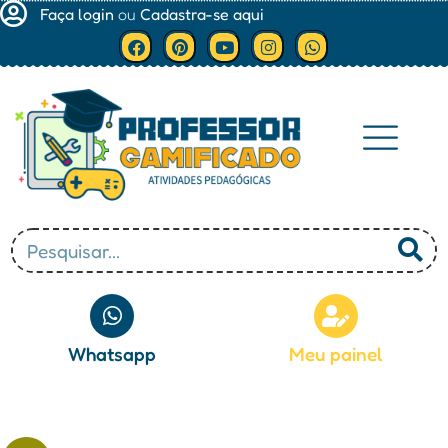
Faça login
ou
Cadastra-se aqui
Minha conta
Whatsapp
Meu painel