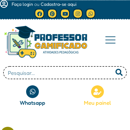
Faça login
ou
Cadastra-se aqui
Minha conta
Whatsapp
Meu painel