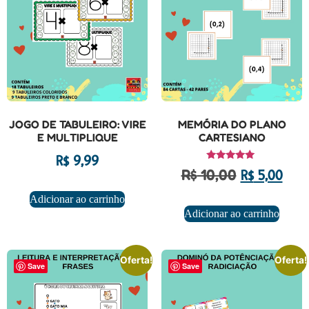
JOGO DE TABULEIRO: VIRE
MEMÓRIA DO PLANO
E MULTIPLIQUE
CARTESIANO
R$
9,99
Avaliação
R$
10,00
R$
5,00
5.00
de 5
Adicionar ao carrinho
Adicionar ao carrinho
Oferta!
Oferta!
Save
Save