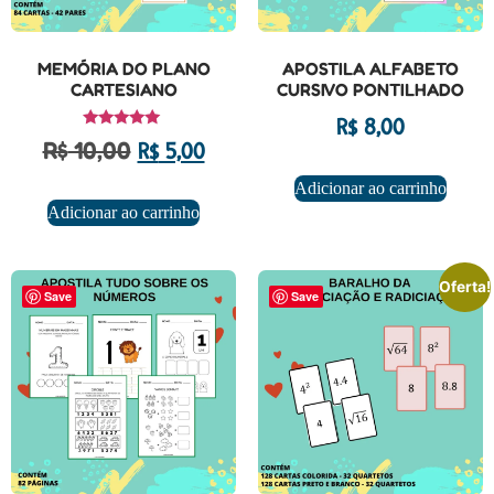
MEMÓRIA DO PLANO
APOSTILA ALFABETO
CARTESIANO
CURSIVO PONTILHADO
R$
8,00
Avaliação
R$
10,00
R$
5,00
5.00
de 5
Adicionar ao carrinho
Adicionar ao carrinho
Oferta!
Save
Save